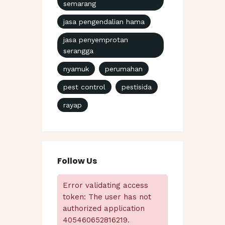
semarang
jasa pengendalian hama
jasa penyemprotan
serangga
nyamuk
perumahan
pest control
pestisida
rayap
Follow Us
Error validating access
token: The user has not
authorized application
405460652816219.