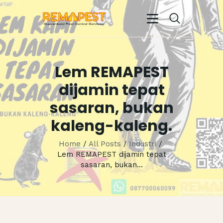
Lem REMAPEST
BERANDA
dijamin tepat
PROFIL KAMI
sasaran, bukan
LAYANAN KAMI
TESTIMONIALS
kaleng-kaleng.
GALERI
Home
All Posts
Industri
EVENTS
Lem REMAPEST dijamin tepat
sasaran, bukan...
ENGLISH
CONTACTS