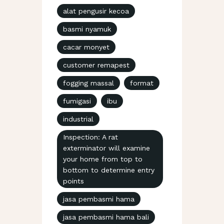
alat pengusir kecoa
basmi nyamuk
cacar monyet
customer remapest
fogging massal
format
fumigasi
ibu
industrial
Inspection: A rat
exterminator will examine
your home from top to
bottom to determine entry
points
jasa pembasmi hama
jasa pembasmi hama bali