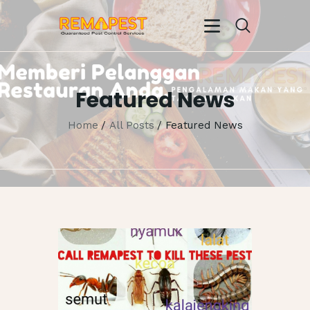
Featured News
BERANDA
PROFIL KAMI
Home
All Posts
Featured News
LAYANAN KAMI
TESTIMONIALS
GALERI
EVENTS
ENGLISH
CONTACTS